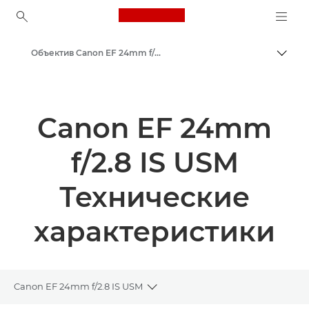
Canon Logo, back to ho
Объектив Canon EF 24mm f/2.8 IS USM
Пере
Canon
Объективы для камер Canon
Canon EF 24mm
f/2.8 IS USM
Технические
характеристики
Canon EF 24mm f/2.8 IS USM
Toggle breadcrumbs