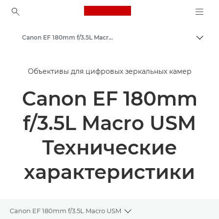
Canon Logo, back to ho
Canon EF 180mm f/3.5L Macro USM - Объективы - Камера и фотообъективы
Пере
Canon
Объективы для цифровых зеркальных камер
Объективы для камер Canon
Canon EF 180mm
f/3.5L Macro USM
Технические
характеристики
Canon EF 180mm f/3.5L Macro USM
Toggle breadcrumbs