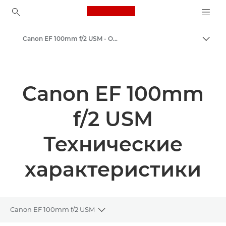
Canon Logo, back to ho
Canon EF 100mm f/2 USM - Объективы - Камера и фотообъективы
Пере
Canon
Объективы для камер Canon
Canon EF 100mm
f/2 USM
Технические
характеристики
Canon EF 100mm f/2 USM
Toggle breadcrumbs