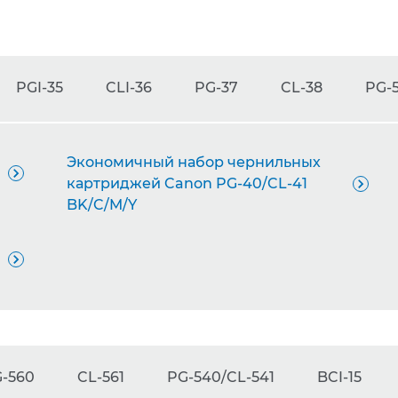
PGI-35
CLI-36
PG-37
CL-38
PG-5
Экономичный набор чернильных

картриджей Canon PG-40/CL-41

BK/C/M/Y

-560
CL-561
PG-540/CL-541
BCI-15