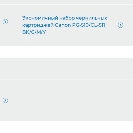
Экономичный набор чернильных

картриджей Canon PG-510/CL-511

BK/C/M/Y
