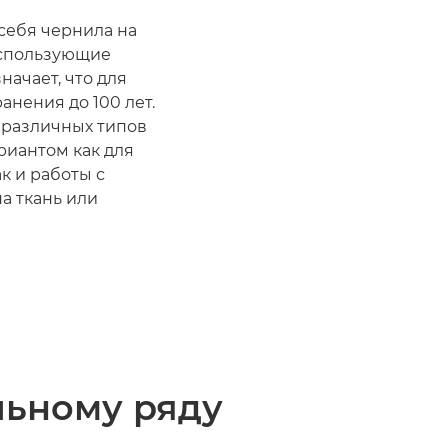
себя чернила на
использующие
начает, что для
анения до 100 лет.
 различных типов
риантом как для
к и работы с
а ткань или
льному ряду