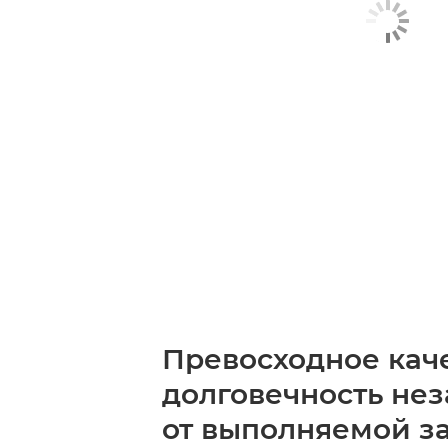
Превосходное кач
долговечность не
от выполняемой з