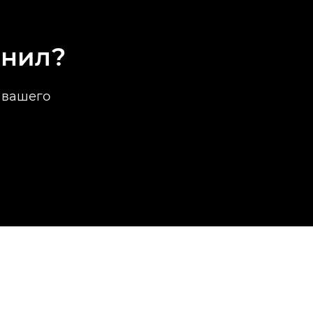
рнил?
 вашего