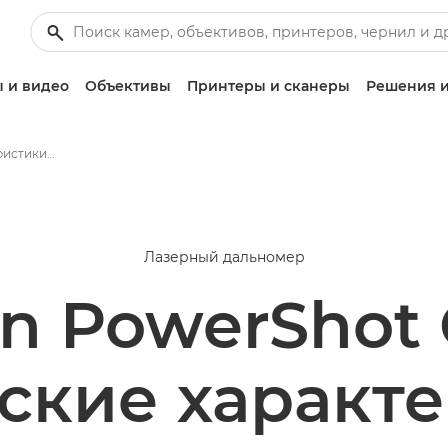
 и видео
Объективы
Принтеры и сканеры
Решения и
Технические характеристики дальномера Canon PowerShot GOLF
Лазерный дальномер
n PowerShot
ские характ