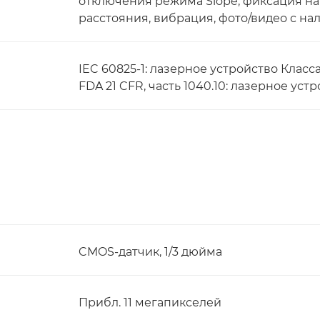
отключения режима Slope, фиксация н
расстояния, вибрация, фото/видео с н
IEC 60825-1: лазерное устройство Класса
FDA 21 CFR, часть 1040.10: лазерное устр
CMOS-датчик, 1/3 дюйма
Прибл. 11 мегапикселей