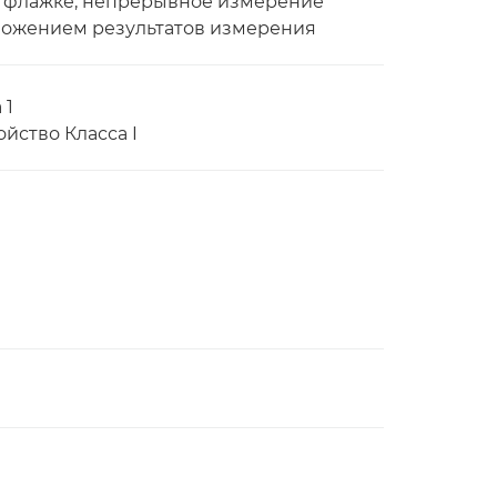
а флажке, непрерывное измерение
аложением результатов измерения
 1
ойство Класса I