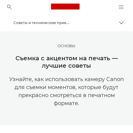
Canon Logo, back to ho
Советы и технические приемы по фотографии и печати
Пере
Canon
Мастерская творчества | Советы по фотографии и печати и руководства для покупателей
ОСНОВЫ
Съемка с акцентом на печать —
лучшие советы
Узнайте, как использовать камеру Canon
для съемки моментов, которые будут
прекрасно смотреться в печатном
формате.