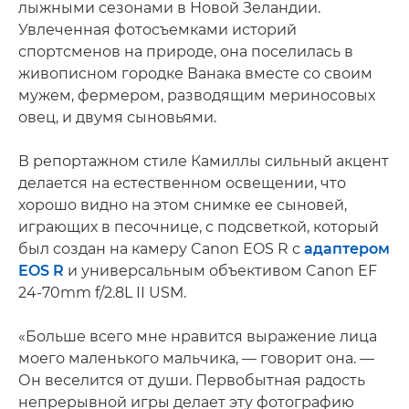
лыжными сезонами в Новой Зеландии.
Увлеченная фотосъемками историй
спортсменов на природе, она поселилась в
живописном городке Ванака вместе со своим
мужем, фермером, разводящим мериносовых
овец, и двумя сыновьями.
В репортажном стиле Камиллы сильный акцент
делается на естественном освещении, что
хорошо видно на этом снимке ее сыновей,
играющих в песочнице, с подсветкой, который
был создан на камеру Canon EOS R с
адаптером
EOS R
и универсальным объективом Canon EF
24-70mm f/2.8L II USM.
«Больше всего мне нравится выражение лица
моего маленького мальчика, — говорит она. —
Он веселится от души. Первобытная радость
непрерывной игры делает эту фотографию