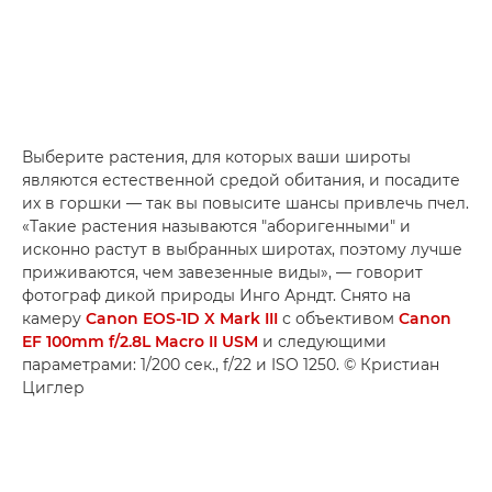
Выберите растения, для которых ваши широты
являются естественной средой обитания, и посадите
их в горшки — так вы повысите шансы привлечь пчел.
«Такие растения называются "аборигенными" и
исконно растут в выбранных широтах, поэтому лучше
приживаются, чем завезенные виды», — говорит
фотограф дикой природы Инго Арндт. Снято на
камеру
Canon EOS-1D X Mark III
с объективом
Canon
EF 100mm f/2.8L Macro II USM
и следующими
параметрами: 1/200 сек., f/22 и ISO 1250. © Кристиан
Циглер