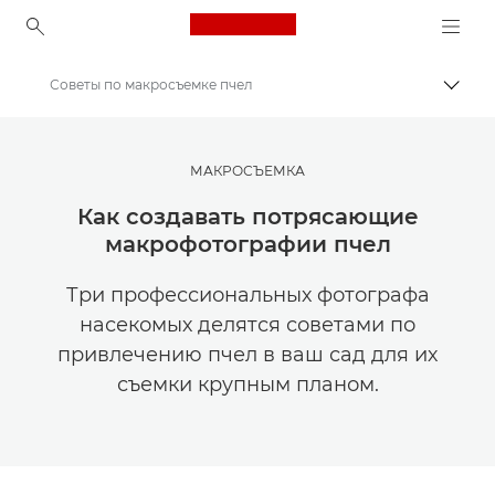
Canon Logo, back to ho
Советы по макросъемке пчел
Пере
Canon
Мастерская творчества | Советы по фотографии и печати и руководства для покупателей
МАКРОСЪЕМКА
Советы и технические приемы по фотографии и печати
Как создавать потрясающие
макрофотографии пчел
Три профессиональных фотографа
насекомых делятся советами по
привлечению пчел в ваш сад для их
съемки крупным планом.