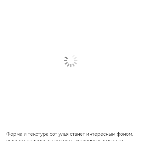
Форма и текстура сот улья станет интересным фоном,
если вы решили запечатлеть медоносных пчел за