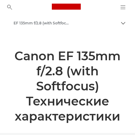
Canon Logo, back to ho
EF 135mm f/2.8 (with Softfocus)
Пере
Canon
Canon EF 135mm
f/2.8 (with
Softfocus)
Технические
характеристики