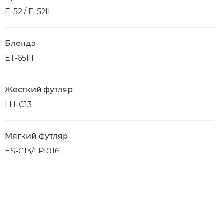
E-52 / E-52II
Бленда
ET-65III
Жесткий футляр
LH-C13
Мягкий футляр
ES-C13/LP1016