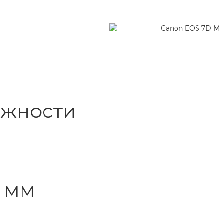
лажности
2 мм