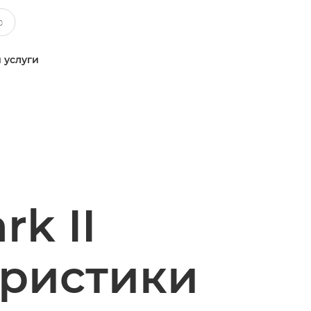
 услуги
k II
еристики