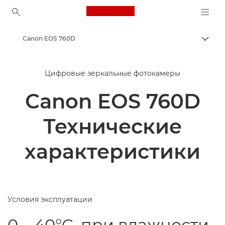
Canon Logo, back to ho
Canon EOS 760D
Пере
Canon
Цифровые зеркальные фотокамеры
Canon EOS 760D
Технические
характеристики
Условия эксплуатации
0 – 40°C, при влажности