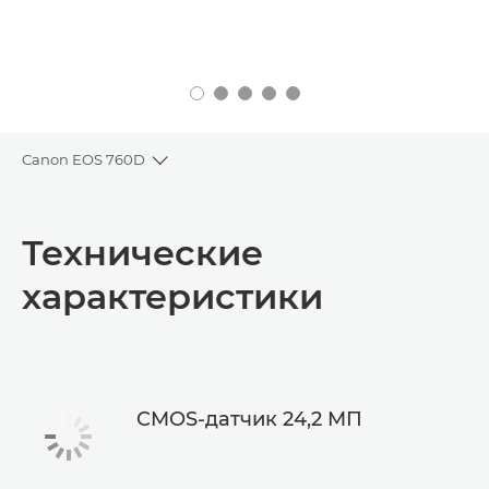
Canon EOS 760D
Toggle breadcrumbs
Общая информация
Технические
Технические характеристики
характеристики
CMOS-датчик 24,2 MП