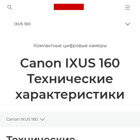
Canon Logo, back to ho
IXUS 160
Пере
Canon
Компактные цифровые камеры
Canon IXUS 160
Технические
характеристики
Canon IXUS 160
Toggle breadcrumbs
Общая информация
Технические