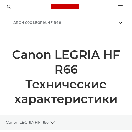
Canon Logo, back to ho
ARCH 000 LEGRIA HF R66
Пере
Canon
Canon LEGRIA HF
R66
Технические
характеристики
Canon LEGRIA HF R66
Toggle breadcrumbs