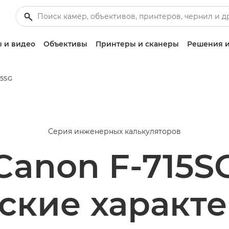
 и видео
Объективы
Принтеры и сканеры
Решения и
15SG
Серия инженерных калькуляторов
Canon F-715S
ские характ