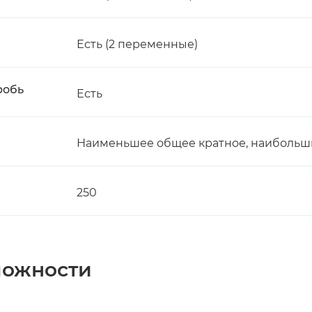
Есть (2 переменные)
робь
Есть
Наименьшее общее кратное, наибольши
250
можности