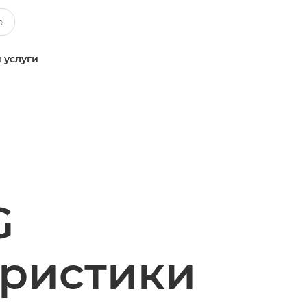
 услуги
G
еристики