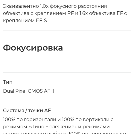
Эквивалентно 1,0x фокусного расстояния
объектива с креплением RF и 1,6x объектива EF с
креплением EF-S
Фокусировка
Тип
Dual Pixel CMOS AF II
Система / точки AF
100% по горизонтали и 100% по вертикали с
режимом «Лицо + слежение» и режимами
автоматического выбора; 100% по горизонтали и