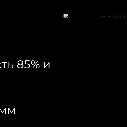
сть 85% и
8 мм