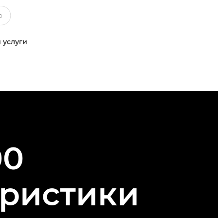
 услуги
00
еристики