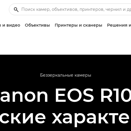
 и видео
Объективы
Принтеры и сканеры
Решения и
Беззеркальные камеры
anon EOS R1
ские характ