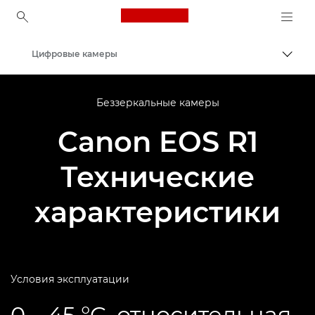
Canon Logo, back to ho
Цифровые камеры
Пере
Canon
Беззеркальные камеры
Canon EOS R1
Технические
характеристики
Условия эксплуатации
0 – 45 °C, относительная