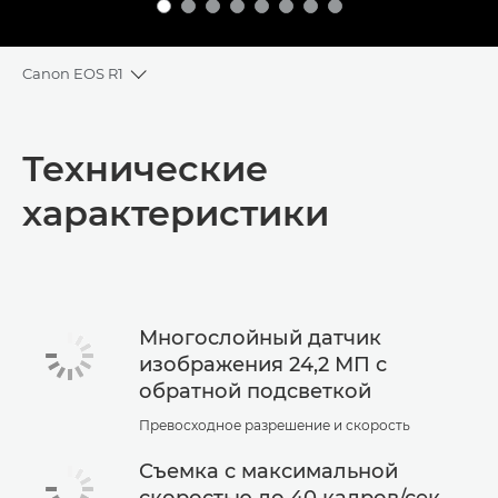
Canon EOS R1
Toggle breadcrumbs
Общая информация
Технические
Технические характеристики
характеристики
Многослойный датчик
изображения 24,2 МП с
обратной подсветкой
Превосходное разрешение и скорость
Съемка с максимальной