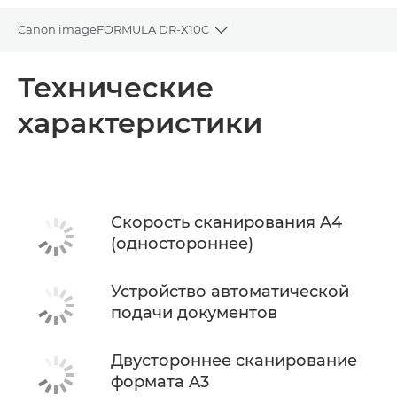
Canon imageFORMULA DR-X10C
Toggle breadcrumbs
Общая информация
Технические
характеристики
Технические характеристики
Скорость сканирования A4
(одностороннее)
Устройство автоматической
подачи документов
Двустороннее сканирование
формата A3