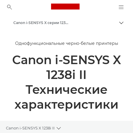
Canon Logo, back to ho
Canon i-SENSYS X серии 1238P II - Принтеры для бизнеса
Пере
Canon
Однофункциональные черно-белые принтеры
Решения и услуги
Canon i-SENSYS X
Продукты и решения для бизнеса
Принтеры и факсимильные аппараты для бизнеса
1238i II
Однофункциональные принтеры - Canon Armenia
Технические
Black & White Office Printers
характеристики
Canon i-SENSYS X 1238i II
Toggle breadcrumbs