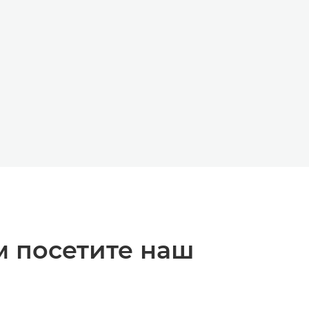
ЙД
Й СЛАЙД
м посетите наш