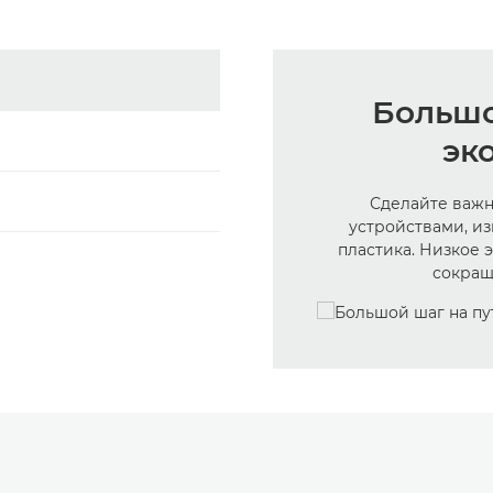
Большо
эк
Сделайте важн
устройствами, и
пластика. Низкое 
сокращ