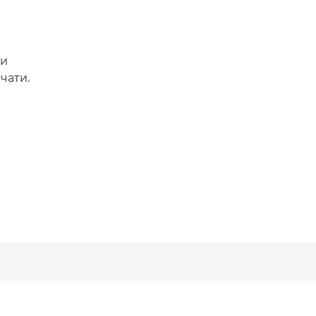
ии
чати.