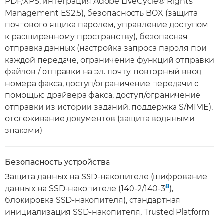
PDF/XPS, интеграция Adobe LiveCycle® Rights
Management ES2.5), безопасность BOX (защита
почтового ящика паролем, управление доступом
к расширенному пространству), безопасная
отправка данных (настройка запроса пароля при
каждой передаче, ограничение функций отправки
файлов / отправки на эл. почту, повторный ввод
номера факса, доступ/ограничение передачи с
помощью драйвера факса, доступ/ограничение
отправки из истории заданий, поддержка S/MIME),
отслеживание документов (защита водяными
знаками)
Безопасность устройства
Защита данных на SSD-накопителе (шифрование
8
данных на SSD-накопителе (140-2/140-3
),
блокировка SSD-накопителя), стандартная
инициализация SSD-накопителя, Trusted Platform