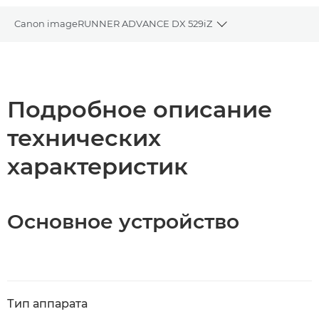
Canon imageRUNNER ADVANCE DX 529iZ
Toggle breadcrumb
Общая информация
Технические характеристики
Подробное описание
технических
Загрузка PDF
характеристик
Основное устройство
Тип аппарата