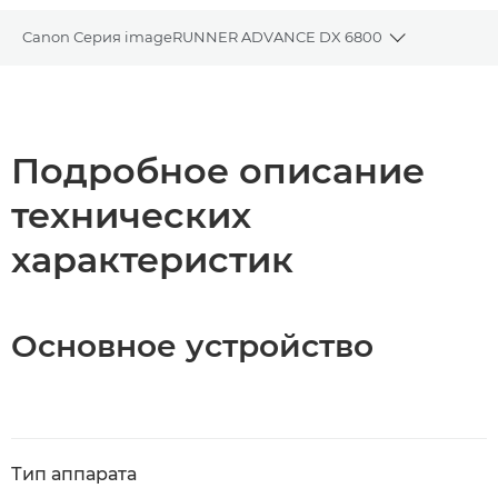
Canon Серия imageRUNNER ADVANCE DX 6800
Toggle brea
Общая информация
Технические характеристики
Подробное описание
технических
Загрузка PDF
характеристик
Основное устройство
Тип аппарата