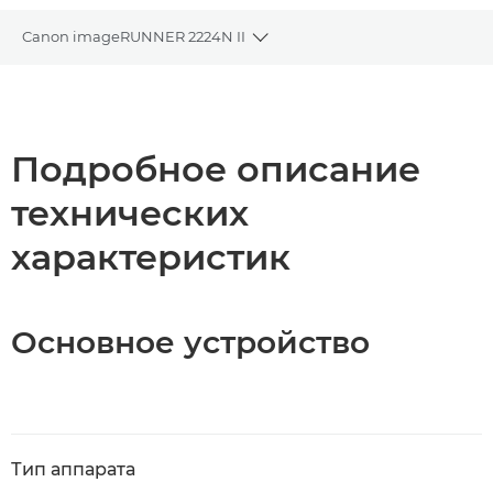
Canon imageRUNNER 2224N II
Toggle breadcrumbs
Общая информация
Технические характеристики
Подробное описание
технических
Загрузка PDF
характеристик
Основное устройство
Тип аппарата