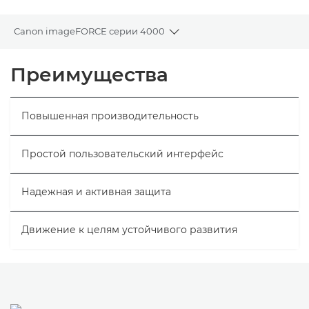
Canon imageFORCE серии 4000
Toggle breadcrumbs
Общая информация
Преимущества
Технические характеристики
Повышенная производительность
Простой пользовательский интерфейс
Надежная и активная защита
Движение к целям устойчивого развития