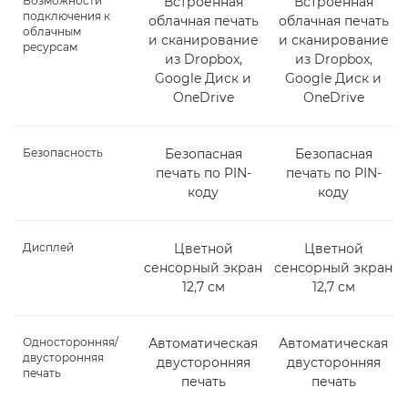
Возможности
Встроенная
Встроенная
подключения к
облачная печать
облачная печать
облачным
и сканирование
и сканирование
ресурсам
из Dropbox,
из Dropbox,
Google Диск и
Google Диск и
OneDrive
OneDrive
Безопасность
Безопасная
Безопасная
печать по PIN-
печать по PIN-
коду
коду
Дисплей
Цветной
Цветной
сенсорный экран
сенсорный экран
12,7 см
12,7 см
Односторонняя/
Автоматическая
Автоматическая
двусторонняя
двусторонняя
двусторонняя
печать
печать
печать