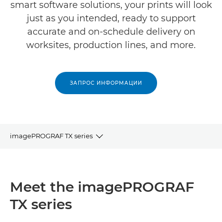
smart software solutions, your prints will look
just as you intended, ready to support
accurate and on-schedule delivery on
worksites, production lines, and more.
ЗАПРОС ИНФОРМАЦИИ
imagePROGRAF TX series
MEET THE SERIES
Meet the imagePROGRAF
HIGHLIGHTS
TX series
BENEFITS