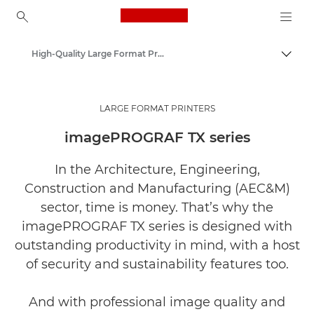
Canon Logo, back to ho
High-Quality Large Format Printers for CAD/GIS and Stunning Graphics
Пере
Canon
Решения и услуги
LARGE FORMAT PRINTERS
Продукты и решения для бизнеса
imagePROGRAF TX series
In the Architecture, Engineering,
Construction and Manufacturing (AEC&M)
sector, time is money. That’s why the
imagePROGRAF TX series is designed with
outstanding productivity in mind, with a host
of security and sustainability features too.
And with professional image quality and