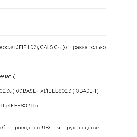
версия JFIF 1.02), CALS G4 (отправка только
ечать)
02.3u(100BASE-TX)/IEEE802.3 (10BASE-T),
11g/IEEE802.11b
 беспроводной ЛВС см. в руководстве