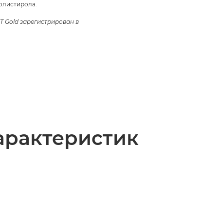
олистирола.
T Gold зарегистрирован в
арактеристик