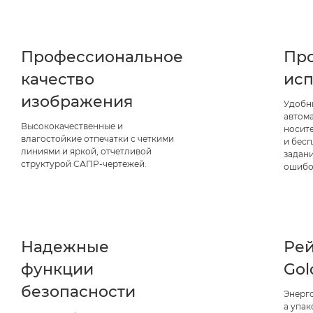
Профессиональное
Про
качество
исп
изображения
Удобн
автома
Высококачественные и
носит
влагостойкие отпечатки с четкими
и бес
линиями и яркой, отчетливой
задан
структурой САПР-чертежей.
ошибо
Надежные
Рей
функции
Gol
безопасности
Энерг
а упак