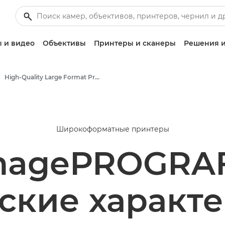
 и видео
Объективы
Принтеры и сканеры
Решения и
High-Quality Large Format Printers for CAD/GIS and Stunning Graphics
Широкоформатные принтеры
magePROGRAF
ские характ