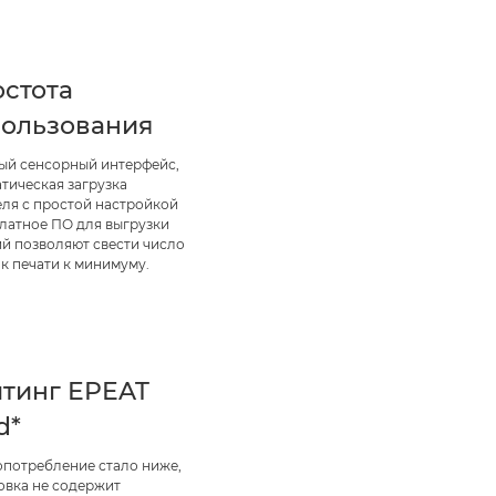
стота
ользования
ый сенсорный интерфейс,
тическая загрузка
еля с простой настройкой
платное ПО для выгрузки
ий позволяют свести число
к печати к минимуму.
тинг EPEAT
d*
опотребление стало ниже,
овка не содержит