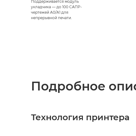
Поддерживается модуль
укладчика — до 100 САПР-
чертежей A0/A1 для
непрерывной печати.
Подробное опис
Технология принтера