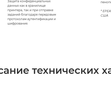
Защита конфиденциальных
пеноп
данных как в хранилище
принтера, так и при отправке
* EPEA
заданий благодаря передовым
США
протоколам аутентификации и
шифрования.
ание технических х