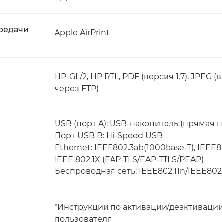
редачи
Apple AirPrint
HP-GL/2, HP RTL, PDF (версия 1.7), JPEG (
через FTP)
USB (порт A): USB-накопитель (прямая п
Порт USB B: Hi-Speed USB
Ethernet: IEEE802.3ab(1000base-T), IEEE8
IEEE 802.1X (EAP-TLS/EAP-TTLS/PEAP)
Беспроводная сеть: IEEE802.11n/IEEE802.
*Инструкции по активации/деактивации
пользователя