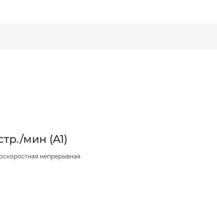
 стр./мин (A1)
оскоростная непрерывная
ь