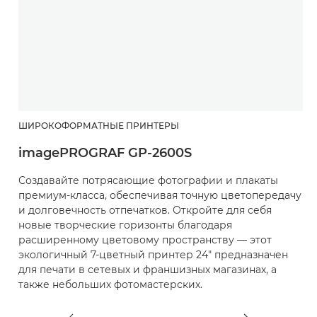
ШИРОКОФОРМАТНЫЕ ПРИНТЕРЫ
Ш
imagePROGRAF GP-2600S
i
Создавайте потрясающие фотографии и плакаты
С
премиум-класса, обеспечивая точную цветопередачу
т
и долговечность отпечатков. Откройте для себя
ф
новые творческие горизонты благодаря
т
расширенному цветовому пространству — этот
ц
экологичный 7-цветный принтер 24" предназначен
ц
для печати в сетевых и франшизных магазинах, а
с
также небольших фотомастерских.
п