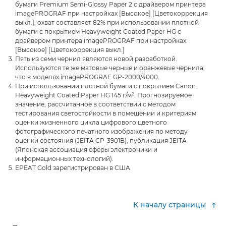
бумаги Premium Semi-Glossy Paper 2 с драйвером принтера
imagePROGRAF при настройках [Высокое] [Цветокоррекция
выкл.]; охват составляет 82% при использовании плотной
бумаги с покрытием Heavyweight Coated Paper HG с
драйвером принтера imagePROGRAF при настройках
[Высокое] [Цветокоррекция выкл.]
Пять из семи чернил являются новой разработкой.
Используются те же матовые черные и оранжевые чернила,
что в моделях imagePROGRAF GP-2000/4000.
При использовании плотной бумаги с покрытием Canon
Heavyweight Coated Paper HG 145 г/м². Прогнозируемое
значение, рассчитанное в соответствии с методом
тестирования светостойкости в помещении и критериям
оценки жизненного цикла цифрового цветного
фотографического печатного изображения по методу
оценки состояния (JEITA CP-3901B), публикация JEITA
(Японская ассоциация сферы электроники и
информационных технологий).
EPEAT Gold зарегистрирован в США
К началу страницы