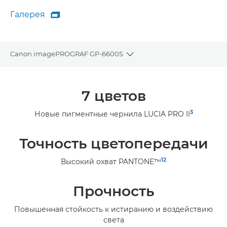
Галерея

Галерея
Canon imagePROGRAF GP-6600S
Toggle breadcrumbs
Общая информация
7 цветов
Технические характеристики
3
Новые пигментные чернила LUCIA PRO II
Галерея
Точность цветопередачи
1
2
Высокий охват PANTONE™
Прочность
Повышенная стойкость к истиранию и воздействию
света