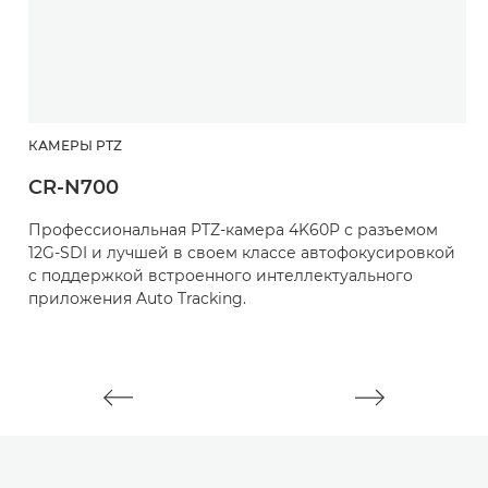
КАМЕРЫ PTZ
К
CR-N700
C
Профессиональная PTZ-камера 4K60P с разъемом
К
12G-SDI и лучшей в своем классе автофокусировкой
о
с поддержкой встроенного интеллектуального
с
приложения Auto Tracking.
и
т
ч