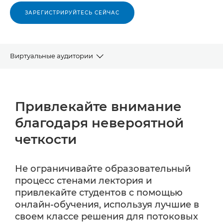
ЗАРЕГИСТРИРУЙТЕСЬ СЕЙЧАС
Виртуальные аудитории
Зачем нужны потоковые трансляции?
Привлекайте внимание
Продукты PTZ
благодаря невероятной
Программное обеспечение
четкости
Интеграция со сторонними решениями
Не ограничивайте образовательный
процесс стенами лектория и
привлекайте студентов с помощью
онлайн-обучения, используя лучшие в
своем классе решения для потоковых