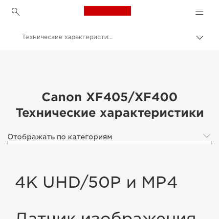
Canon Logo, back to h
Технические характеристики
Пере
цепо
Canon
Кинокамеры и видеокамеры
Canon XF405/XF400
Canon XF405/XF400
Технические характеристики
Отображать по категориям
4K UHD/50P и MP4
Датчик изображения