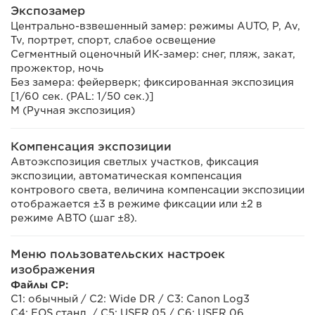
Экспозамер
Центрально-взвешенный замер: режимы AUTO, P, Av,
Tv, портрет, спорт, слабое освещение
Сегментный оценочный ИК-замер: снег, пляж, закат,
прожектор, ночь
Без замера: фейерверк; фиксированная экспозиция
[1/60 сек. (PAL: 1/50 сек.)]
M (Ручная экспозиция)
Компенсация экспозиции
Автоэкспозиция светлых участков, фиксация
экспозиции, автоматическая компенсация
контрового света, величина компенсации экспозиции
отображается ±3 в режиме фиксации или ±2 в
режиме АВТО (шаг ±8).
Меню пользовательских настроек
изображения
Файлы CP:
C1: обычный / C2: Wide DR / C3: Canon Log3
C4: EOS станд. / C5: USER 05 / C6: USER 06