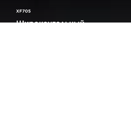
XF705
Широкоугольный
объектив L-серии с 15-
кратным зумом
Вернуться к обзору камеры XF705
Качество серии L
Красное кольцо нашумевших объективов Canon L-
серии стало символом профессионального качества