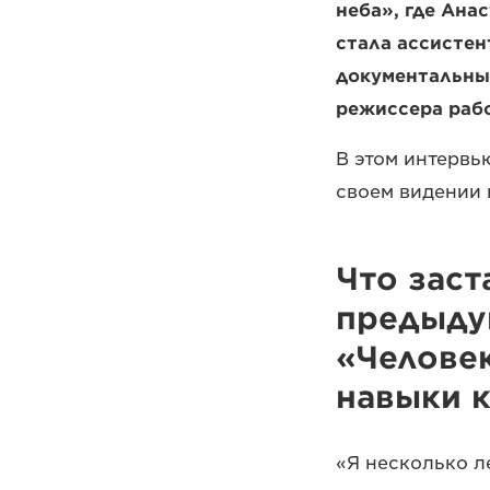
неба», где Ана
стала ассистен
документальным
режиссера раб
В этом интервь
своем видении 
Что заст
предыду
«Человек
навыки 
«Я несколько л