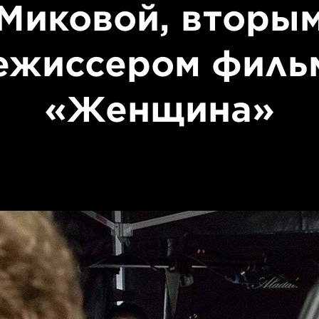
Миковой, вторы
ежиссером филь
«Женщина»