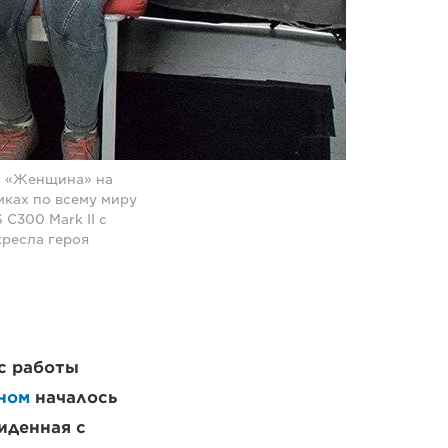
ма «Женщина» на
ках по всему миру
C300 Mark II с
кресла героя
с работы
ном
началось
иденная с