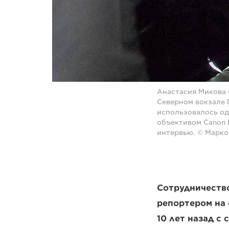
Анастасия Микова 
Северном вокзале 
использовалось од
объективом Canon E
интервью. © Марко
Сотрудничество
репортером на
10 лет назад с