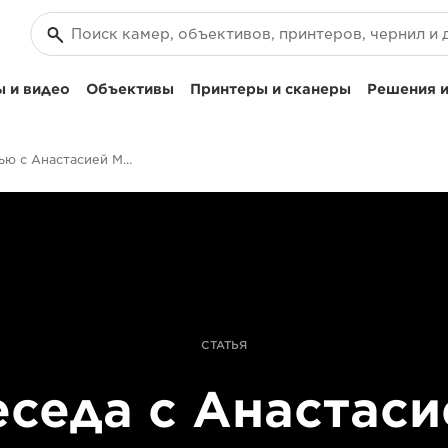
 и видео
Объективы
Принтеры и сканеры
Решения и
Интервью с Анастасией Миковой, вторым режиссером фильма «Женщина»
СТАТЬЯ
еседа с Анастаси