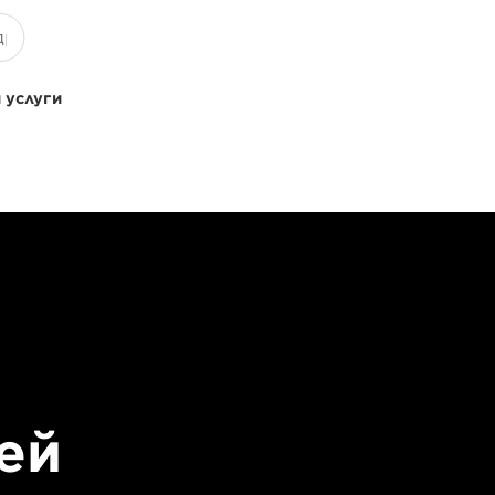
 услуги
ей