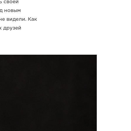
ь своей
ад новым
не видели. Как
х друзей