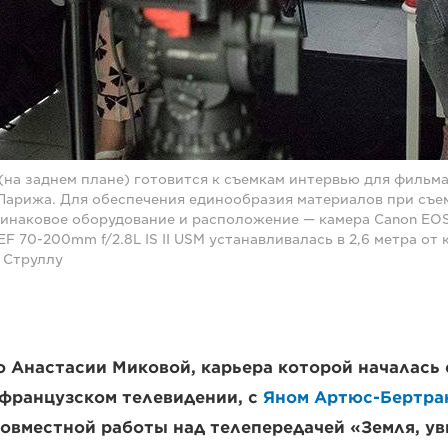
(на заднем плане) готовится к съемкам интервью для филь
Парижа. Для обеспечения единообразия материалов при съем
инаковое оборудование и расположение — камера Canon EOS 
F 70-200mm f/2.8L IS II USM устанавливалась в 2,6 метра от 
 Струллу
 Анастасии Миковой, карьера которой началась 
 французском телевидении, с
Яном Артюс-Бертра
 совместной работы над телепередачей «Земля, ув