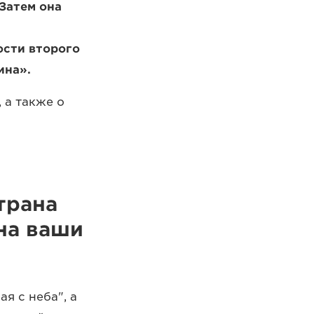
 Затем она
ости второго
ина».
 а также о
трана
 на ваши
я с неба", а