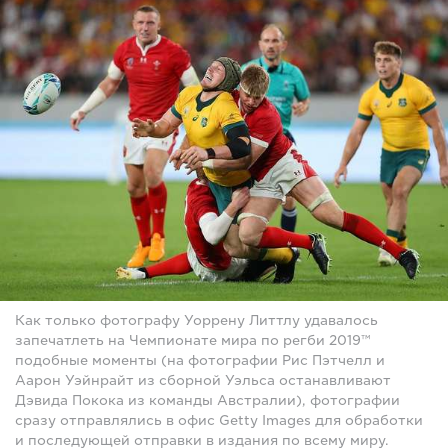
Как только фотографу Уоррену Литтлу удавалось
запечатлеть на Чемпионате мира по регби 2019™
подобные моменты (на фотографии Рис Пэтчелл и
Аарон Уэйнрайт из сборной Уэльса останавливают
Дэвида Покока из команды Австралии), фотографии
сразу отправлялись в офис Getty Images для обработки
и последующей отправки в издания по всему миру.