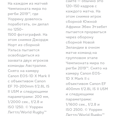
сайте — обычно это
На каждом из матчей
120–150 кадров с
Чемпионата мира по
каждого матча. На
регби 2019™, где
этом снимке игрок
Уоррену довелось
сборной Южной
поработать, он делал
Африки Эбен Этзебет
по 1250–
пытается прорваться
1500 фотографий. На
через оборону
этом снимке Джордж
сборной Новой
Норт из сборной
Зеландии в очном
Уэльса пытается
матче команд на
освободиться из
групповом этапе
захвата двух игроков
Чемпионата мира по
команды Австралии.
регби 2019™. Снято на
Снято на камеру
камеру Canon EOS-
Canon EOS-1D X Mark II
1D X Mark II с
с объективом Canon
объективом Canon EF
EF 70-200mm f/2.8L IS
400mm f/2.8L IS II USM
II USM и следующими
и следующими
параметрами: 200 мм,
параметрами:
1/2000 сек., f/2.8 и
1/1600 сек., f/2.8 и
ISO 1250. © Уоррен
ISO 2500. © Уоррен
Литтл/World Rugby™
Литтл/World Rugby™