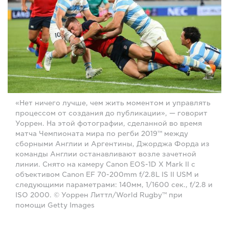
«Нет ничего лучше, чем жить моментом и управлять
процессом от создания до публикации», — говорит
Уоррен. На этой фотографии, сделанной во время
матча Чемпионата мира по регби 2019™ между
сборными Англии и Аргентины, Джорджа Форда из
команды Англии останавливают возле зачетной
линии. Снято на камеру Canon EOS-1D X Mark II с
объективом Canon EF 70-200mm f/2.8L IS II USM и
следующими параметрами: 140мм, 1/1600 сек., f/2.8 и
ISO 2000. © Уоррен Литтл/World Rugby™ при
помощи Getty Images