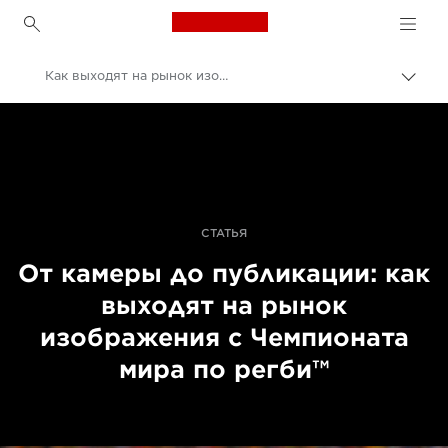
Canon Logo, back to h
Как выходят на рынок изображения с Чемпионата мира по регби
Пере
цепо
Canon
Профессиональная фото- и видеосъемка
Истории
СТАТЬЯ
От камеры до публикации: как
выходят на рынок
изображения с Чемпионата
мира по регби™