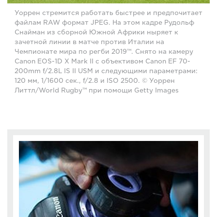
Уоррен стремится работать быстрее и предпочитает
файлам RAW формат JPEG. На этом кадре Рудольф
Снайман из сборной Южной Африки ныряет к
зачетной линии в матче против Италии на
Чемпионате мира по регби 2019™. Снято на камеру
Canon EOS-1D X Mark II с объективом Canon EF 70-
200mm f/2.8L IS II USM и следующими параметрами:
120 мм, 1/1600 сек., f/2.8 и ISO 2500. © Уоррен
Литтл/World Rugby™ при помощи Getty Images