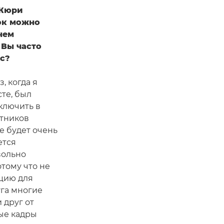
 Жюри
мок можно
нем
 Вы часто
с?
, когда я
сте, был
включить в
стников
ре будет очень
ется
вольно
тому что не
ицию для
уга многие
 друг от
ные кадры