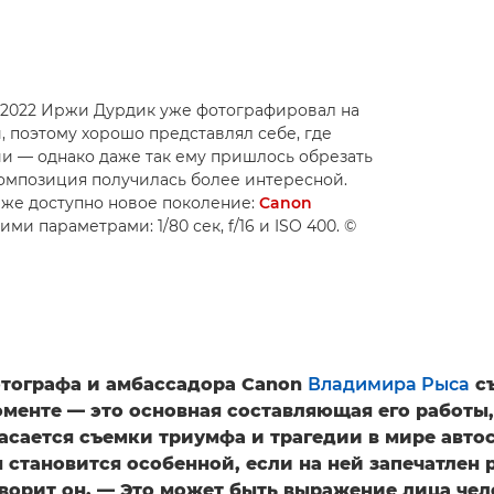
e 2022 Иржи Дурдик уже фотографировал на
, поэтому хорошо представлял себе, где
ии — однако даже так ему пришлось обрезать
 композиция получилась более интересной.
даже доступно новое поколение:
Canon
ми параметрами: 1/80 сек, f/16 и ISO 400. ©
тографа и амбассадора Canon
Владимира Рыса
с
оменте — это основная составляющая его работы
асается съемки триумфа и трагедии в мире авто
 становится особенной, если на ней запечатле
оворит он. — Это может быть выражение лица чел