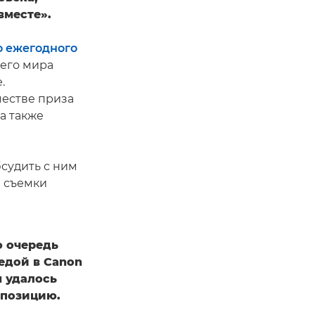
вместе».
о ежегодного
его мира
.
честве приза
, а также
судить с ним
 съемки
ю очередь
бедой в Canon
м удалось
мпозицию.