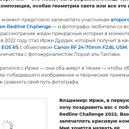
омпозиция, особая геометрия света или все это 
 момент предстояло запечатлеть участникам
второг
on Redline Challenge
— и фотографы-любители со вс
 рассмотрение жюри прекрасные истории в моменте
 2022 году стал Иржи Дурдик, который получит в ка
 EOS R5
с объективом
Canon RF 24-70mm F2.8L USM
вничества с фотожурналистом Лорой эль-Тантави.
ретился с Иржи — они оба живут в Чехии — чтобы об
нию победившего изображения и творческие приемы
же сравнить свой путь фотографа.
Владимир: Иржи, в перву
хочу поздравить вас с по
Redline Challenge 2022. Ва
запечатлеть красивую ко
Мне хочется назвать ее