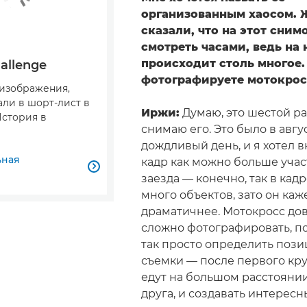
организованным хаосом.
сказали, что на этот сни
смотреть часами, ведь на 
происходит столь многое.
allenge
фотографируете мотокрос
изображения,
али в шорт-лист в
Иржи:
Думаю, это шестой раз
История в
снимаю его. Это было в авгу
дождливый день, и я хотел 
ьная
кадр как можно больше уча

заезда — конечно, так в кад
много объектов, зато он каж
драматичнее. Мотокросс до
сложно фотографировать, по
так просто определить поз
съемки — после первого кр
едут на большом расстоянии
друга, и создавать интерес