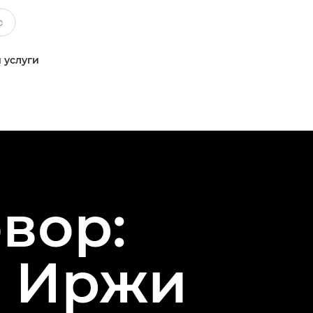
 услуги
вор:
и Иржи