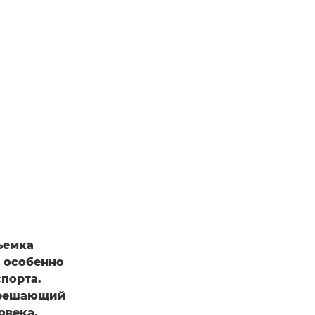
ъемка
, особенно
спорта.
н решающий
овека,