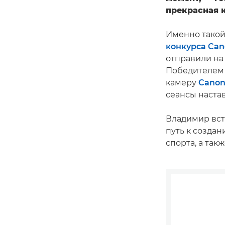
прекрасная к
Именно такой
конкурса Can
отправили на
Победителем в
камеру
Canon
сеансы наста
Владимир вст
путь к созда
спорта, а так