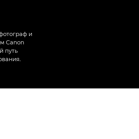
фотограф и
ем Canon
й путь
ования.