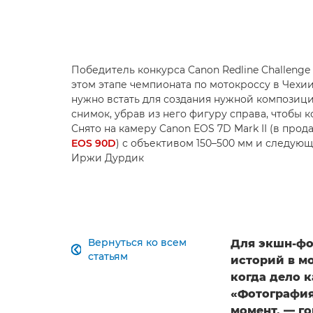
Победитель конкурса Canon Redline Challeng
этом этапе чемпионата по мотокроссу в Чехии
нужно встать для создания нужной композиц
снимок, убрав из него фигуру справа, чтобы
Снято на камеру Canon EOS 7D Mark II (в про
EOS 90D
) с объективом 150–500 мм и следующи
Иржи Дурдик
Вернуться ко всем
Для экшн-фо

статьям
историй в м
когда дело к
«Фотография
момент, — г