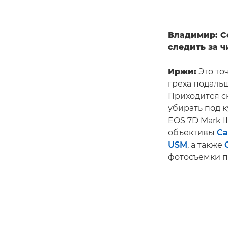
Владимир: С
следить за ч
Иржи:
Это то
греха подальш
Приходится с
убирать под 
EOS 7D Mark I
объективы
Ca
USM
, а также
фотосъемки 