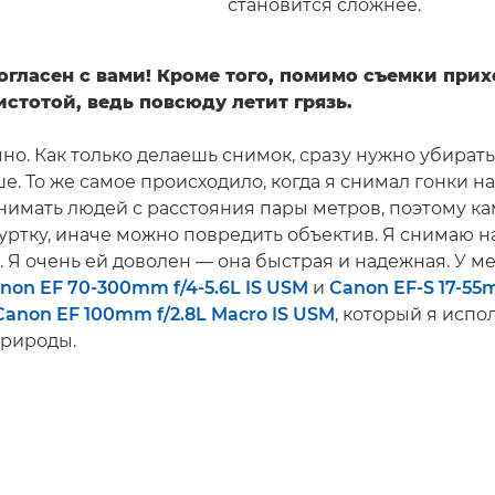
становится сложнее.
огласен с вами! Кроме того, помимо съемки при
истотой, ведь повсюду летит грязь.
чно. Как только делаешь снимок, сразу нужно убирать
е. То же самое происходило, когда я снимал гонки на
нимать людей с расстояния пары метров, поэтому к
куртку, иначе можно повредить объектив. Я снимаю н
I. Я очень ей доволен — она быстрая и надежная. У м
non EF 70-300mm f/4-5.6L IS USM
и
Canon EF-S 17-55m
Canon EF 100mm f/2.8L Macro IS USM
, который я испо
природы.