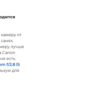
ходится
 камеру от
 санях.
амеру лучше
а Canon
еня есть
m f/2.8 IS
льзую для