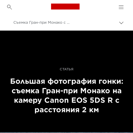
Canon Logo, back to h
Съемка Гран-при Монако с вершины горы на камеру Canon EOS 5DS R
Пере
цепо
Canon
Профессиональная фото- и видеосъемка
Истории
СТАТЬЯ
Большая фотография гонки:
съемка Гран-при Монако на
камеру Canon EOS 5DS R с
расстояния 2 км