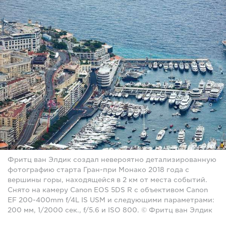
Фритц ван Элдик создал невероятно детализированную
фотографию старта Гран-при Монако 2018 года с
вершины горы, находящейся в 2 км от места событий.
Снято на камеру Canon EOS 5DS R с объективом Canon
EF 200-400mm f/4L IS USM и следующими параметрами:
200 мм, 1/2000 сек., f/5.6 и ISO 800. © Фритц ван Элдик