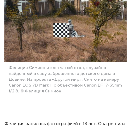
Фелиция Симион и клетчатый стол, случайно
найденный в саду заброшенного детского дома в
Довиле. Из проекта «Другой мир». Снято на камеру
Canon EOS 7D Mark II с объективом Canon EF 17-35mm
f/2.8. © Фелиция Симион
Фелиция занялась фотографией в 13 лет. Она решила