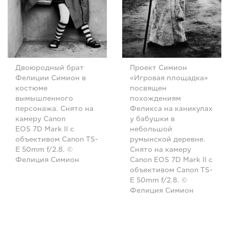
Двоюродный брат
Проект Симион
Фелиции Симион в
«Игровая площадка»
костюме
посвящен
вымышленного
похождениям
персонажа. Снято на
Феликса на каникулах
камеру Canon
у бабушки в
EOS 7D Mark II с
небольшой
объективом Canon TS-
румынской деревне.
E 50mm f/2.8. ©
Снято на камеру
Фелиция Симион
Canon EOS 7D Mark II с
объективом Canon TS-
E 50mm f/2.8. ©
Фелиция Симион