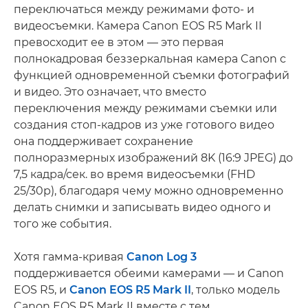
переключаться между режимами фото- и
видеосъемки. Камера Canon EOS R5 Mark II
превосходит ее в этом — это первая
полнокадровая беззеркальная камера Canon с
функцией одновременной съемки фотографий
и видео. Это означает, что вместо
переключения между режимами съемки или
создания стоп-кадров из уже готового видео
она поддерживает сохранение
полноразмерных изображений 8K (16:9 JPEG) до
7,5 кадра/сек. во время видеосъемки (FHD
25/30p), благодаря чему можно одновременно
делать снимки и записывать видео одного и
того же события.
Хотя гамма-кривая
Canon Log 3
поддерживается обеими камерами — и Canon
EOS R5, и
Canon EOS R5 Mark II
, только ­модель
Canon EOS R5 Mark II вместе с тем