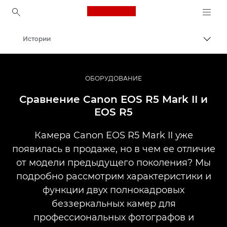
Canon Logo, back to ho
Истории
Пере
Canon
Профессиональная фото- и видеосъемка
ОБОРУДОВАНИЕ
Сравнение Canon EOS R5 Mark II и
EOS R5
Камера Canon EOS R5 Mark II уже
появилась в продаже, но в чем ее отличие
от модели предыдущего поколения? Мы
подробно рассмотрим характеристики и
функции двух полнокадровых
беззеркальных камер для
профессиональных фотографов и