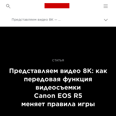
Canon Logo, back to h
Представляем видео 8K — Canon EOS R5
Пере
цепо
Canon
Профессиональная фото- и видеосъемка
Истории
СТАТЬЯ
Представляем видео 8K: как
передовая функция
видеосъемки
Canon EOS R5
меняет правила игры