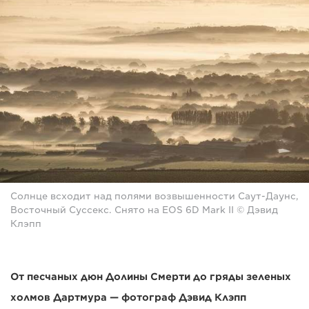
Солнце всходит над полями возвышенности Саут-Даунс,
Восточный Суссекс. Снято на EOS 6D Mark II © Дэвид
Клэпп
От песчаных дюн Долины Смерти до гряды зеленых
холмов Дартмура — фотограф Дэвид Клэпп