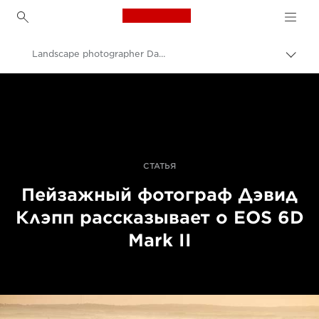
Canon Logo, back to h
Landscape photographer David Clapp reviews the EOS 6D Mark II
Пере
цепо
Canon
Профессиональная фото- и видеосъемка
Истории
СТАТЬЯ
Пейзажный фотограф Дэвид
Клэпп рассказывает о EOS 6D
Mark II