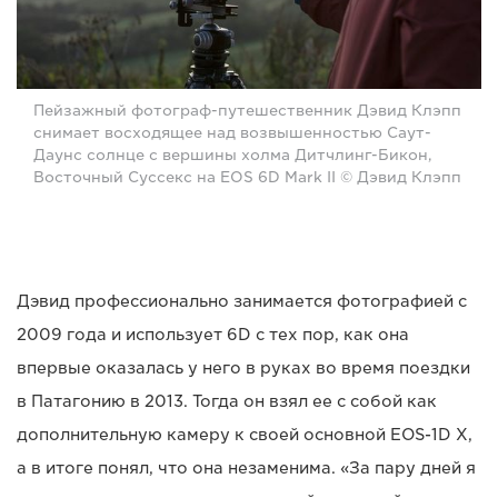
Пейзажный фотограф-путешественник Дэвид Клэпп
снимает восходящее над возвышенностью Саут-
Даунс солнце с вершины холма Дитчлинг-Бикон,
Восточный Суссекс на EOS 6D Mark II © Дэвид Клэпп
Дэвид профессионально занимается фотографией с
2009 года и использует 6D с тех пор, как она
впервые оказалась у него в руках во время поездки
в Патагонию в 2013. Тогда он взял ее с собой как
дополнительную камеру к своей основной EOS-1D X,
а в итоге понял, что она незаменима. «За пару дней я