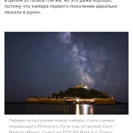
в целом осталась той же, но это даже хорошо,
потому что камера первого поколения идеально
лежала в руке».
Первым испытанием новой камеры стала съемка
мерцающего Млечного Пути над островом Сент-
Майклс-Маунт. Снято на EOS 6D Mark II © Дэвид