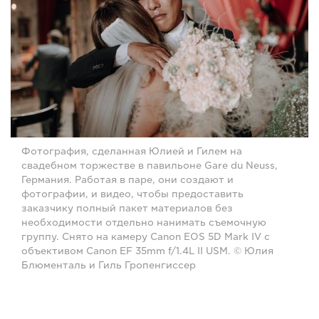
Фотография, сделанная Юлией и Гилем на
свадебном торжестве в павильоне Gare du Neuss,
Германия. Работая в паре, они создают и
фотографии, и видео, чтобы предоставить
заказчику полный пакет материалов без
необходимости отдельно нанимать съемочную
группу. Снято на камеру Canon EOS 5D Mark IV с
объективом Canon EF 35mm f/1.4L II USM. © Юлия
Блюменталь и Гиль Гропенгиссер