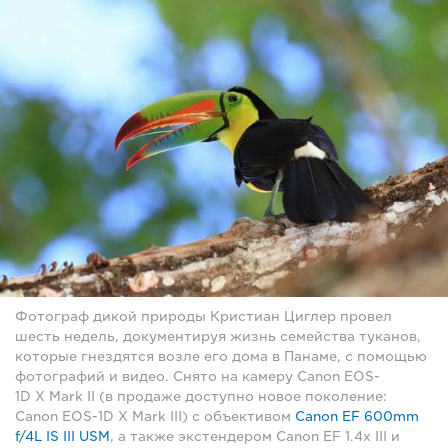
Фотограф дикой природы Кристиан Циглер провел
шесть недель, документируя жизнь семейства туканов,
которые гнездятся возле его дома в Панаме, с помощью
фотографий и видео. Снято на камеру Canon EOS-
1D X Mark II (в продаже доступно новое поколение:
Canon EOS-1D X Mark III) с объективом
Canon EF 600mm
f/4L IS III USM
, а также экстендером Canon EF 1.4x III и