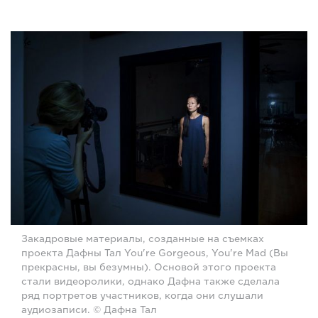
Закадровые материалы, созданные на съемках
проекта Дафны Тал You're Gorgeous, You're Mad (Вы
прекрасны, вы безумны). Основой этого проекта
стали видеоролики, однако Дафна также сделала
ряд портретов участников, когда они слушали
аудиозаписи. © Дафна Тал