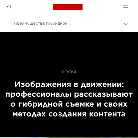
Canon Logo, back to h
Преимущества гибридной съемки
Пере
цепо
Canon
Профессиональная фото- и видеосъемка
Истории
СТАТЬЯ
Изображения в движении:
профессионалы рассказывают
о гибридной съемке и своих
методах создания контента