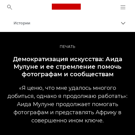
Canon Logo, back to ho
Истории
Пере
Canon
Профессиональная фото- и видеосъемка
ПЕЧАТЬ
Демократизация искусства: Аида
Мулуне и ее стремление помочь
фотографам и сообществам
«Я ценю, что мне удалось многого
добиться, однако я продолжаю работать»:
Аида Мулуне продолжает помогать
фотографам и представлять Африку в
совершенно ином ключе.