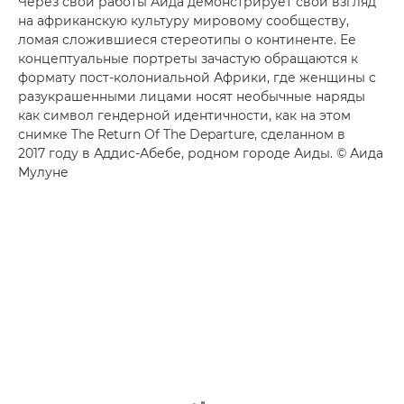
Через свои работы Аида демонстрирует свой взгляд
на африканскую культуру мировому сообществу,
ломая сложившиеся стереотипы о континенте. Ее
концептуальные портреты зачастую обращаются к
формату пост-колониальной Африки, где женщины с
разукрашенными лицами носят необычные наряды
как символ гендерной идентичности, как на этом
снимке The Return Of The Departure, сделанном в
2017 году в Аддис-Абебе, родном городе Аиды. © Аида
Мулуне