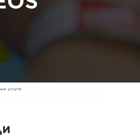
EOS
ые услуги
ди