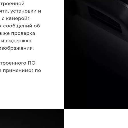
строенной
яти, установки и
 с камерой),
х сообщений об
акже проверка
 и выдержка
изображения.
строенного ПО
и применимо) по