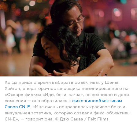
Когда пришло время выбирать объективы, у Шены
Хэйгэн, оператора-постановщика номинированного на
«Оскар» фильма «Иди, беги, ча-ча», не возникло и доли
сомнения — она обратилась к
фикс-кинообъективам
Canon CN-E
. «Мне очень понравилось красивое боке и
визуальная эстетика, которую создали фикс-объективы
CN-E», — говорит она. © Дзю Сакаэ / Felt Films