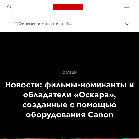
Canon Logo, back to h
** Фильмы-номинанты и обладатели «Оскара», созданные с помощью оборудования Canon
Пере
цепо
Canon
Профессиональная фото- и видеосъемка
Новости
СТАТЬЯ
Новости: фильмы-номинанты и
обладатели «Оскара»,
созданные с помощью
оборудования Canon