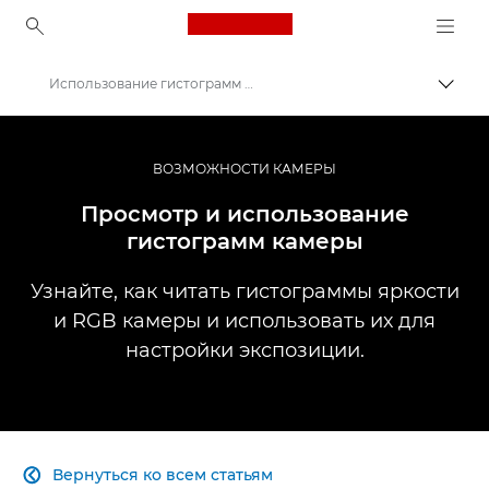
Canon Logo, back to ho
Использование гистограмм камеры
Пере
Canon
Профессиональная фото- и видеосъемка
ВОЗМОЖНОСТИ КАМЕРЫ
Информационный банк: информационный ресурс для фотографов
Просмотр и использование
гистограмм камеры
Узнайте, как читать гистограммы яркости
и RGB камеры и использовать их для
настройки экспозиции.
Вернуться ко всем статьям
