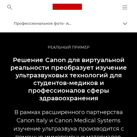
Canon Logo, back to ho
Профессиональное фото- и видеооборудование: примеры внедрения
Пере
Canon
Профессиональная фото- и видеосъемка
РЕАЛЬНЫЙ ПРИМЕР
Решение Canon для виртуальной
реальности преобразует изучение
ультразвуковых технологий для
студентов-медиков и
профессионалов сферы
здравоохранения
В рамках расширенного партнерства
Canon Italy и Canon Medical Systems
изучение ультразвука производится с