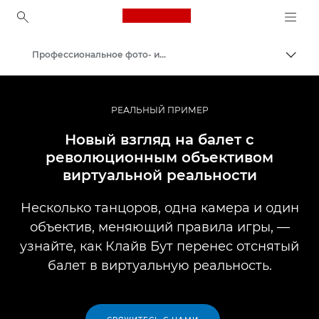
Canon Logo, back to ho
Профессиональное фото- и видеооборудование: примеры внедрения
Пере
Canon
Профессиональная фото- и видеосъемка
РЕАЛЬНЫЙ ПРИМЕР
Новый взгляд на балет с
революционным объективом
виртуальной реальности
Несколько танцоров, одна камера и один
объектив, меняющий правила игры, —
узнайте, как Клайв Бут перенес отснятый
балет в виртуальную реальность.