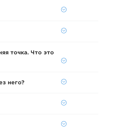
яя точка. Что это
ез него?