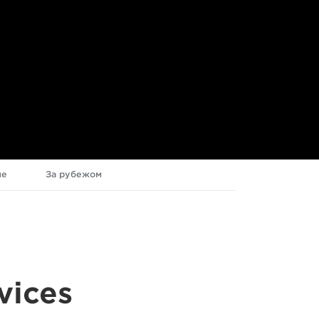
ие
За рубежом
vices