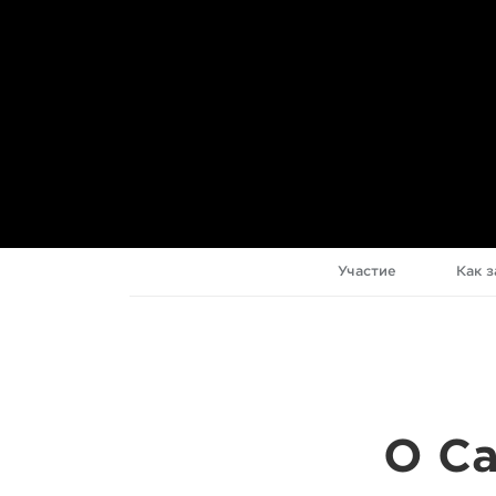
Участие
Как 
О Ca