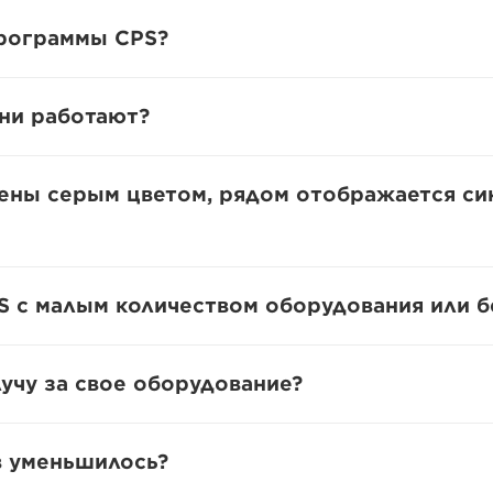
программы CPS?
они работают?
ны серым цветом, рядом отображается син
PS с малым количеством оборудования или б
лучу за свое оборудование?
в уменьшилось?