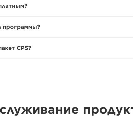
сплатным?
ка программы?
пакет CPS?
служивание продук