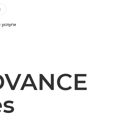
 услуги
DVANCE
es