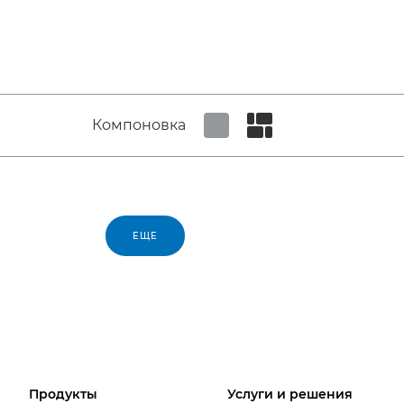
Компоновка
Set tiled view
Set masonry view
ЕЩЕ
Продукты
Услуги и решения