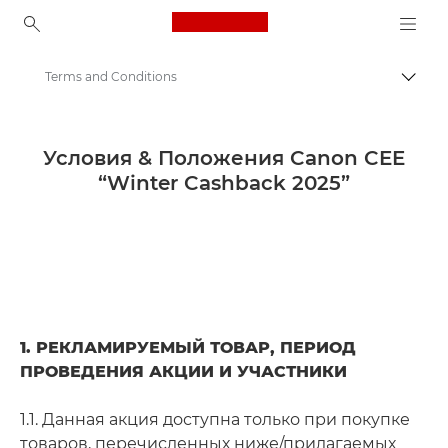
Canon Logo, back to ho
Terms and Conditions
Пере
Canon
Кэшбэк Canon | Предложения | Скидки
Условия & Положения Canon CEE
“Winter Cashback 2025”
Получите скидку до 150 €!
1. РЕКЛАМИРУЕМЫЙ ТОВАР, ПЕРИОД
ПРОВЕДЕНИЯ АКЦИИ И УЧАСТНИКИ
1.1. Данная акция доступна только при покупке
товаров, перечисленных ниже/прилагаемых