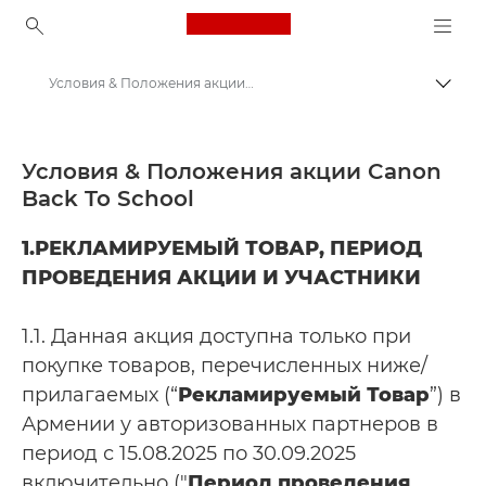
Canon Logo, back to ho
Условия & Положения акции “Back To School” Canon CEE
Пере
Canon
Кэшбэк Canon | Предложения | Скидки
Условия & Положения акции Canon
Back To School
РАССЛАБЬТЕСЬ, ЭТО ПРИНТЕР PIXMA!
1.РЕКЛАМИРУЕМЫЙ ТОВАР, ПЕРИОД
ПРОВЕДЕНИЯ АКЦИИ И УЧАСТНИКИ
1.1. Данная акция доступна только при
покупке товаров, перечисленных ниже/
прилагаемых (“
Рекламируемый Товар
”) в
Армении у авторизованных партнеров в
период с 15.08.2025 по 30.09.2025
включительно ("
Период проведения